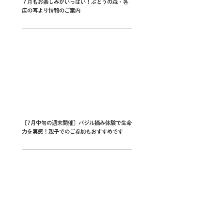
７月もお楽しみがいっぱい！ぶどうの森・各
店の耳より情報のご案内
［7月中旬の週末開催］バジル摘み体験で生命
力を実感！親子でのご参加もおすすめです