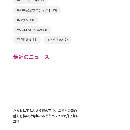
#ロールケーキ(14)
#40th記念プロジェクト(13)
#バウム(13)
#MORI NO NIWA(13)
#能登支援(13)
#おすすめ(12)
最近のニュース
たわわに実るぶどう棚の下で。ぶどうの森の
魅力を紡いだ今年のぶどうパフェが8月上旬に
登場！