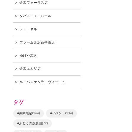
金沢フォーラス店
タパス・エ・バール
レ・トネル
ファーム金沢百番街店
ゆげや萬久
金沢エムザ店
ル・バンケ＆ラ・ヴィーニュ
タグ
#期間限定(144)
#イベント(134)
#ぶどうの森農園(72)