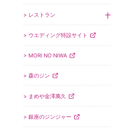
> レストラン
> ウエディング特設サイト
> MORI NO NIWA
> 森のジン
> まめや金澤萬久
> 銀座のジンジャー