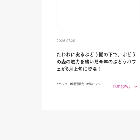
2026.07.29
たわわに実るぶどう棚の下で。ぶどう
の森の魅力を紡いだ今年のぶどうパフ
ェが8月上旬に登場！
#パフェ
#期間限定
#森のジン
記事を読む →