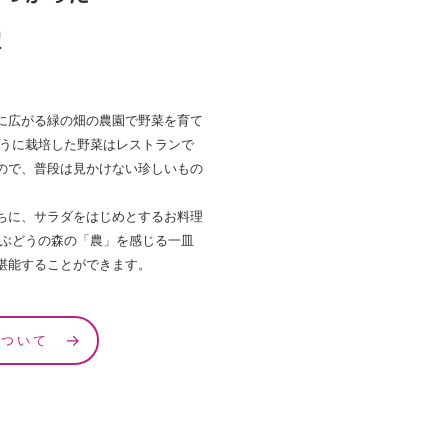
理
に広がる緑の畑の農園で野菜を育て
ように栽培した野菜はレストランで
ので、普段は見かけない珍しいもの
ちに、サラダをはじめとするお料理
 ぶどうの森の「農」を感じる一皿
堪能することができます。
について