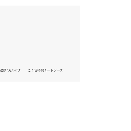
濃厚 “カルボナ
こく旨特製ミートソース