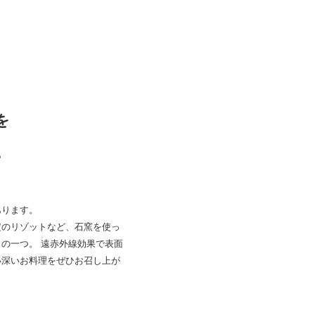
を
。
あります。
定のリゾットなど、石窯を使っ
の一つ。 遠赤外線効果で表面
い深いお料理をぜひお召し上が