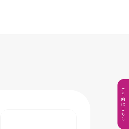
ご
予
約
は
こ
ち
ら