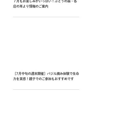
７月もお楽しみがいっぱい！ぶどうの森・各
店の耳より情報のご案内
［7月中旬の週末開催］バジル摘み体験で生命
力を実感！親子でのご参加もおすすめです