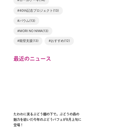
#ロールケーキ(14)
#40th記念プロジェクト(13)
#バウム(13)
#MORI NO NIWA(13)
#能登支援(13)
#おすすめ(12)
最近のニュース
たわわに実るぶどう棚の下で。ぶどうの森の
魅力を紡いだ今年のぶどうパフェが8月上旬に
登場！