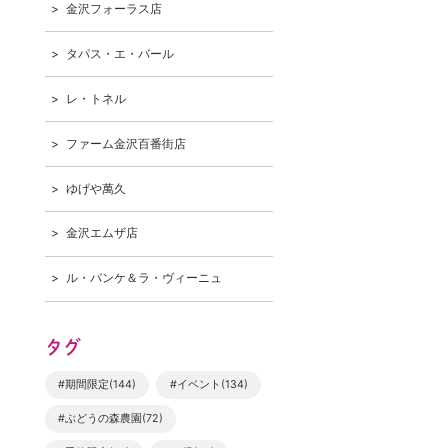
金沢フォーラス店
タパス・エ・バール
レ・トネル
ファーム金沢百番街店
ゆげや萬久
金沢エムザ店
ル・バンケ＆ラ・ヴィーニュ
タグ
#期間限定(144)
#イベント(134)
#ぶどうの森農園(72)