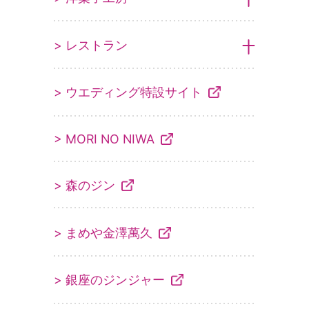
> レストラン
> ウエディング特設サイト
> MORI NO NIWA
> 森のジン
> まめや金澤萬久
> 銀座のジンジャー