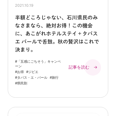
2021.10.19
半額どころじゃない、石川県民のみ
なさまなら、絶対お得！この機会
に、あこがれホテルステイ＋タパス
エ バールで舌鼓。秋の贅沢はこれで
決まり。
#「五感にごちそう」キャンペ
ーン
記事を読む →
#お得
#ジビエ
#タパス・エ・バール
#旅行
#県民割