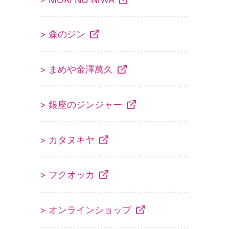
> 森のジン
> まめや金澤萬久
> 銀座のジンジャー
> カタヌキヤ
> フクオッカ
> オンラインショップ