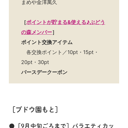
まめや金澤萬久
［
ポイントが貯まる&使える♪ぶどう
の森メンバー
］
ポイント交換アイテム
各交換ポイント／10pt・15pt・
20pt・30pt
バースデークーポン
［ブドウ園もと］
●［9月中旬ごろまで］バラエティカッ