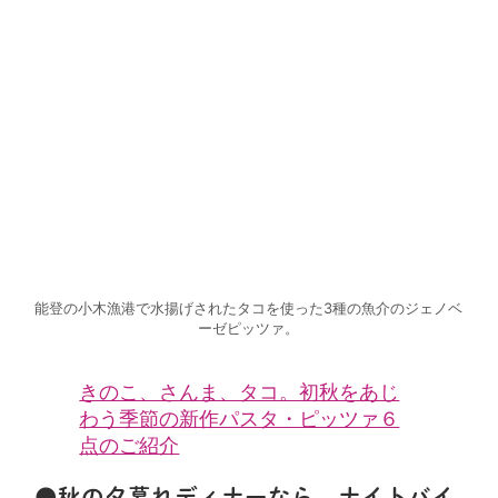
能登の小木漁港で水揚げされたタコを使った3種の魚介のジェノベ
ーゼピッツァ。
きのこ、さんま、タコ。初秋をあじ
わう季節の新作パスタ・ピッツァ６
点のご紹介
●秋の夕暮れディナーなら、ナイトバイ