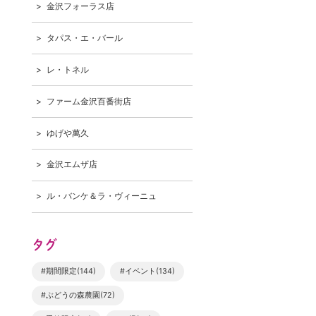
金沢フォーラス店
タパス・エ・バール
レ・トネル
ファーム金沢百番街店
ゆげや萬久
金沢エムザ店
ル・バンケ＆ラ・ヴィーニュ
タグ
#期間限定(144)
#イベント(134)
#ぶどうの森農園(72)