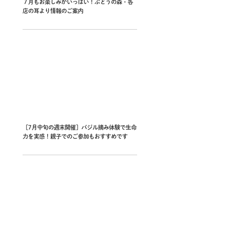
７月もお楽しみがいっぱい！ぶどうの森・各
店の耳より情報のご案内
［7月中旬の週末開催］バジル摘み体験で生命
力を実感！親子でのご参加もおすすめです