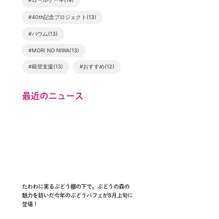
#ロールケーキ(14)
#40th記念プロジェクト(13)
#バウム(13)
#MORI NO NIWA(13)
#能登支援(13)
#おすすめ(12)
最近のニュース
たわわに実るぶどう棚の下で。ぶどうの森の
魅力を紡いだ今年のぶどうパフェが8月上旬に
登場！