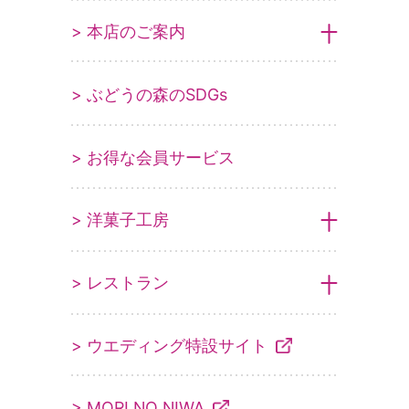
> 本店のご案内
> ぶどうの森のSDGs
> お得な会員サービス
> 洋菓子工房
> レストラン
> ウエディング特設サイト
> MORI NO NIWA