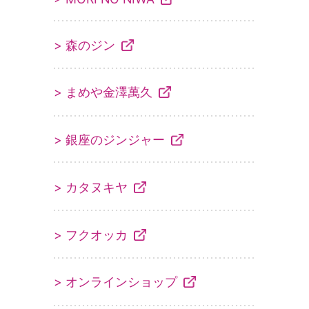
> 森のジン
> まめや金澤萬久
> 銀座のジンジャー
> カタヌキヤ
> フクオッカ
> オンラインショップ