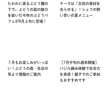
たわわに実るぶどう棚の
テーマは「主役の素材を
下で。ぶどうの森の魅力
光らせる」！シェフの熱
を紡いだ今年のぶどうパ
い思いの夏メニュー
フェが8月上旬に登場！
７月もお楽しみがいっぱ
［7月中旬の週末開催］
い！ぶどうの森・各店の
バジル摘み体験で生命力
耳より情報のご案内
を実感！親子でのご参加
もおすすめです