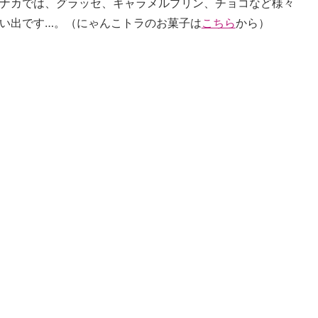
ナカでは、グラッセ、キャラメルプリン、チョコなど様々
い出です…。（にゃんこトラのお菓子は
こちら
から）