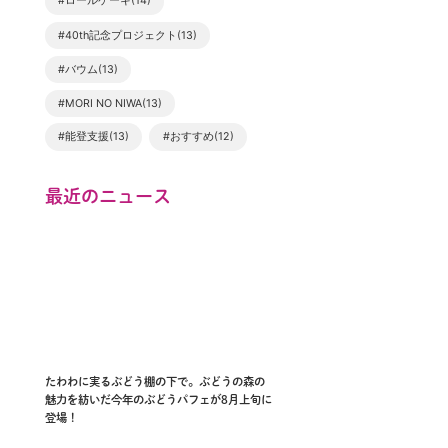
#ロールケーキ(14)
#40th記念プロジェクト(13)
#バウム(13)
#MORI NO NIWA(13)
#能登支援(13)
#おすすめ(12)
最近のニュース
たわわに実るぶどう棚の下で。ぶどうの森の
魅力を紡いだ今年のぶどうパフェが8月上旬に
登場！