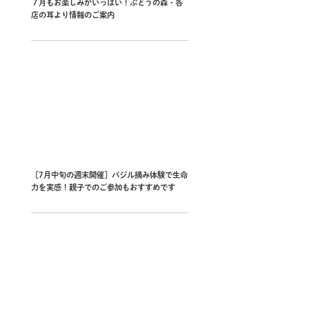
７月もお楽しみがいっぱい！ぶどうの森・各
店の耳より情報のご案内
［7月中旬の週末開催］バジル摘み体験で生命
力を実感！親子でのご参加もおすすめです