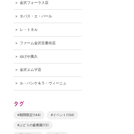
金沢フォーラス店
タパス・エ・バール
レ・トネル
ファーム金沢百番街店
ゆげや萬久
金沢エムザ店
ル・バンケ＆ラ・ヴィーニュ
タグ
#期間限定(144)
#イベント(134)
#ぶどうの森農園(72)