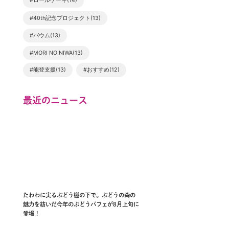
#ロールケーキ(14)
#40th記念プロジェクト(13)
#バウム(13)
#MORI NO NIWA(13)
#能登支援(13)
#おすすめ(12)
最近のニュース
たわわに実るぶどう棚の下で。ぶどうの森の
魅力を紡いだ今年のぶどうパフェが8月上旬に
登場！