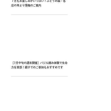
７月もお楽しみがいっぱい！ぶどうの森・各
店の耳より情報のご案内
［7月中旬の週末開催］バジル摘み体験で生命
力を実感！親子でのご参加もおすすめです