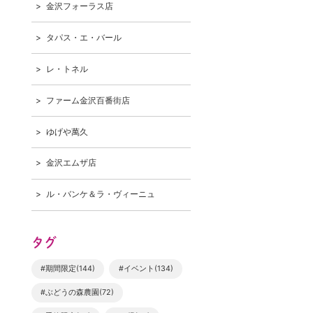
金沢フォーラス店
タパス・エ・バール
レ・トネル
ファーム金沢百番街店
ゆげや萬久
金沢エムザ店
ル・バンケ＆ラ・ヴィーニュ
タグ
#期間限定(144)
#イベント(134)
#ぶどうの森農園(72)