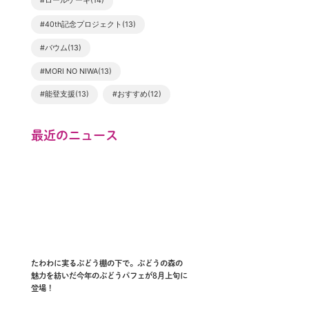
#ロールケーキ(14)
#40th記念プロジェクト(13)
#バウム(13)
#MORI NO NIWA(13)
#能登支援(13)
#おすすめ(12)
最近のニュース
たわわに実るぶどう棚の下で。ぶどうの森の
魅力を紡いだ今年のぶどうパフェが8月上旬に
登場！