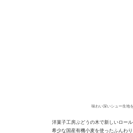
味わい深いシュー生地
洋菓子工房ぶどうの木で新しいロール
希少な国産有機小麦を使ったふんわり