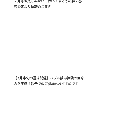
７月もお楽しみがいっぱい！ぶどうの森・各
店の耳より情報のご案内
［7月中旬の週末開催］バジル摘み体験で生命
力を実感！親子でのご参加もおすすめです