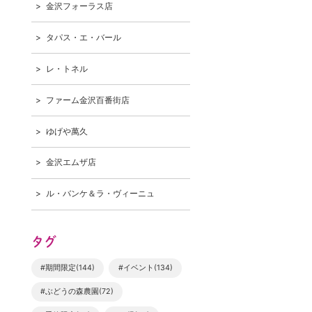
金沢フォーラス店
タパス・エ・バール
レ・トネル
ファーム金沢百番街店
ゆげや萬久
金沢エムザ店
ル・バンケ＆ラ・ヴィーニュ
タグ
#期間限定(144)
#イベント(134)
#ぶどうの森農園(72)