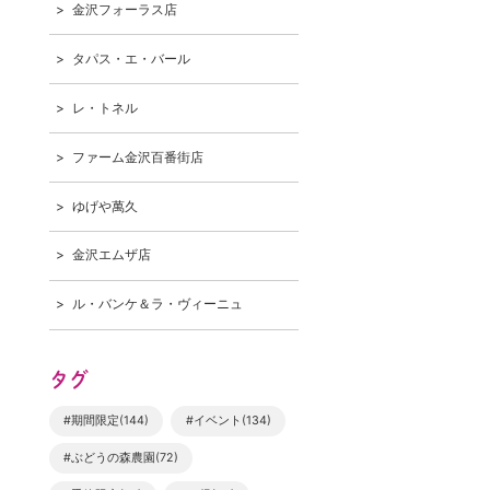
金沢フォーラス店
タパス・エ・バール
レ・トネル
ファーム金沢百番街店
ゆげや萬久
金沢エムザ店
ル・バンケ＆ラ・ヴィーニュ
タグ
#期間限定(144)
#イベント(134)
#ぶどうの森農園(72)