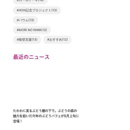
#ロールケーキ(14)
#40th記念プロジェクト(13)
#バウム(13)
#MORI NO NIWA(13)
#能登支援(13)
#おすすめ(12)
最近のニュース
たわわに実るぶどう棚の下で。ぶどうの森の
魅力を紡いだ今年のぶどうパフェが8月上旬に
登場！