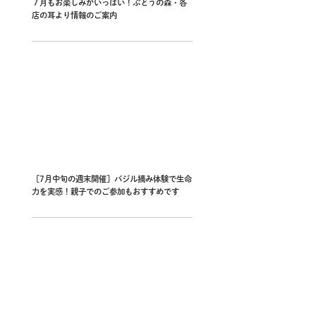
７月もお楽しみがいっぱい！ぶどうの森・各
店の耳より情報のご案内
［7月中旬の週末開催］バジル摘み体験で生命
力を実感！親子でのご参加もおすすめです