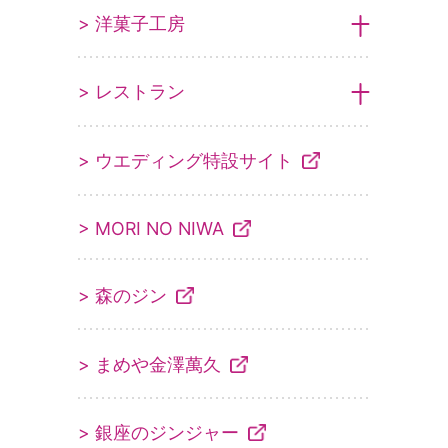
> 洋菓子工房
> レストラン
> ウエディング特設サイト
> MORI NO NIWA
> 森のジン
> まめや金澤萬久
> 銀座のジンジャー