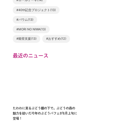
#ロールケーキ(14)
#40th記念プロジェクト(13)
#バウム(13)
#MORI NO NIWA(13)
#能登支援(13)
#おすすめ(12)
最近のニュース
たわわに実るぶどう棚の下で。ぶどうの森の
魅力を紡いだ今年のぶどうパフェが8月上旬に
登場！