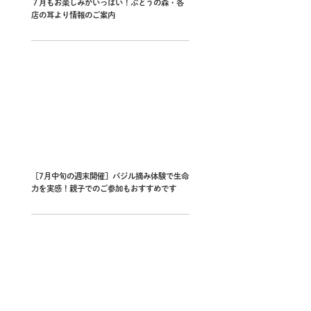
７月もお楽しみがいっぱい！ぶどうの森・各
店の耳より情報のご案内
［7月中旬の週末開催］バジル摘み体験で生命
力を実感！親子でのご参加もおすすめです