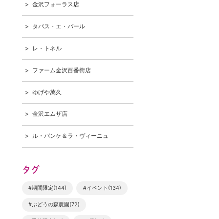
金沢フォーラス店
タパス・エ・バール
レ・トネル
ファーム金沢百番街店
ゆげや萬久
金沢エムザ店
ル・バンケ＆ラ・ヴィーニュ
タグ
#期間限定(144)
#イベント(134)
#ぶどうの森農園(72)