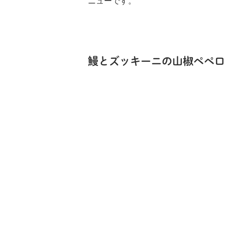
ニューです。
鰻とズッキーニの山椒ペペロ