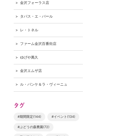
金沢フォーラス店
タパス・エ・バール
レ・トネル
ファーム金沢百番街店
ゆげや萬久
金沢エムザ店
ル・バンケ＆ラ・ヴィーニュ
タグ
#期間限定(144)
#イベント(134)
#ぶどうの森農園(72)