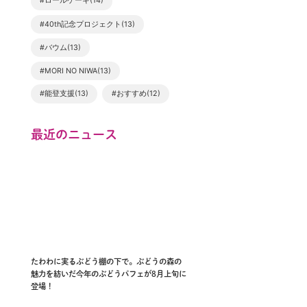
#ロールケーキ(14)
#40th記念プロジェクト(13)
#バウム(13)
#MORI NO NIWA(13)
#能登支援(13)
#おすすめ(12)
最近のニュース
たわわに実るぶどう棚の下で。ぶどうの森の
魅力を紡いだ今年のぶどうパフェが8月上旬に
登場！