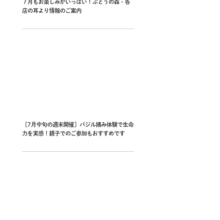
７月もお楽しみがいっぱい！ぶどうの森・各
店の耳より情報のご案内
［7月中旬の週末開催］バジル摘み体験で生命
力を実感！親子でのご参加もおすすめです