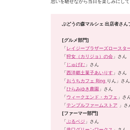
思いを馳せながら当日を楽しみにして
ぶどうの森マルシェ 出店者さん
[グルメ部門]
「
レイジーブラザーズロースタ
「
狩女（カリジョ）の会
」さん
「
じゅげむ
」さん
「
西洋郷土菓子あいりす
」さん
「
おうちカフェ Ring
りん」さん
「
ひらみゆき農園
」さん
「
ウィークエンド・カフェ
」さ
「
テンプルファームストア
」さ
[
ファーマー部門]
「
ぶるベジ
」さん
「
井口グリーンワークス
」さん