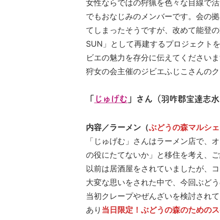
女性ならではの狩猟を色々な目線で活
でもおなじみのメンバーです。会の拠
てしまったそうですが、改めて能登の
SUN」として再建するプロジェクト
ビエの魅力を存分に伝えてくださいま
狩女の会主催のジビエふじこさんのク
「
じゅげむ
」さん（羽咋郡宝達志水
内容／ラーメン（
ぶどうの森マルシェ
「じゅげむ」さんはラーメン店で、オ
の役にたてないか」と移住を考え、ご
以前は居酒屋をされていましたが、コ
大変な思いをされた中で、今回ぶどう
当初クレープやぜんざいを検討されて
あり
当日限定！ぶどうの森のためのス