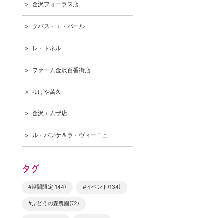
金沢フォーラス店
タパス・エ・バール
レ・トネル
ファーム金沢百番街店
ゆげや萬久
金沢エムザ店
ル・バンケ＆ラ・ヴィーニュ
タグ
#期間限定(144)
#イベント(134)
#ぶどうの森農園(72)