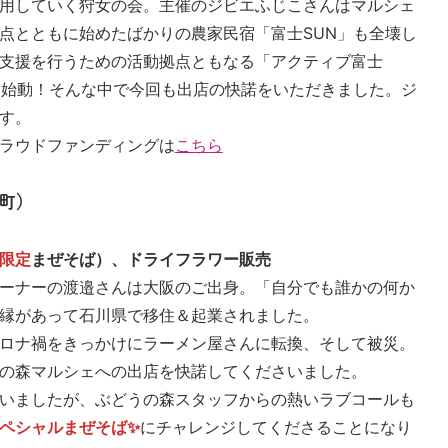
用していく狩女の会。主催のジビエふじこさんはマルシェ
点とともに始めたばかりの農家民宿「富士SUN」も全壊し
支援を行うための活動拠点ともなる「アクティブ富士
を始動！そんな中で今回も出店の快諾をいただきました。ジ
す。
ラウドファンディングは
こちら
町）
限定
まぜそば）、ドライフラワー販売
ーナーの渡邉さんは大阪のご出身。「自分でも誰かの何か
縁があって石川県で移住＆起業されました。
ロナ禍をきっかけにラーメン屋さんに転換、そして被災。
の森マルシェへの出店を快諾してくださいました。
いましたが、ぶどうの森スタッフからの熱いラブコールも
ペシャルまぜそば✨
にチャレンジしてくださることになり