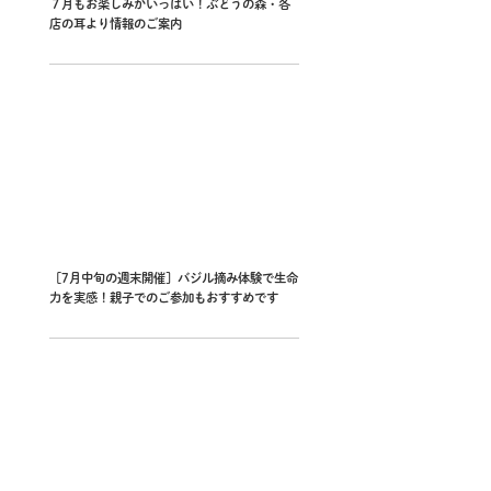
７月もお楽しみがいっぱい！ぶどうの森・各
店の耳より情報のご案内
［7月中旬の週末開催］バジル摘み体験で生命
力を実感！親子でのご参加もおすすめです