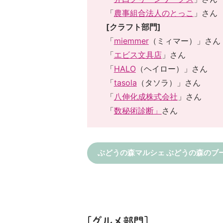
「
農事組合法人のとっこ
」さん
[クラフト部門]
「
miemmer
（ミィマー）」さん
「
エビス文具店
」さん
「
HALO
（ヘイロー）」さん
「
tasola
（タソラ）」さん
「
八伸化成株式会社
」さん
「
数秘術診断」
さん
ぶどうの森マルシェ ぶどうの森のブ
[グルメ部門]