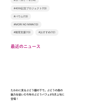
#ロールケーキ(14)
#40th記念プロジェクト(13)
#バウム(13)
#MORI NO NIWA(13)
#能登支援(13)
#おすすめ(12)
最近のニュース
たわわに実るぶどう棚の下で。ぶどうの森の
魅力を紡いだ今年のぶどうパフェが8月上旬に
登場！