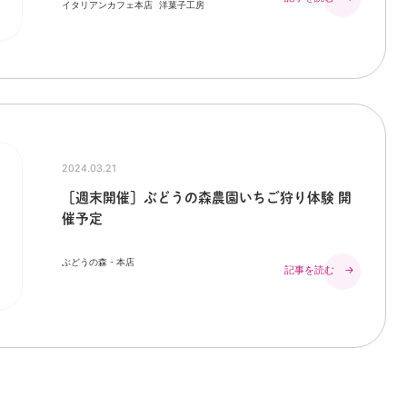
イタリアンカフェ本店
洋菓子工房
2024.03.21
［週末開催］ぶどうの森農園いちご狩り体験 開
催予定
ぶどうの森・本店
記事を読む →