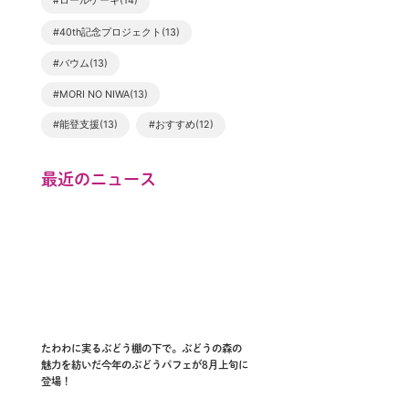
#ロールケーキ(14)
#40th記念プロジェクト(13)
#バウム(13)
#MORI NO NIWA(13)
#能登支援(13)
#おすすめ(12)
最近のニュース
たわわに実るぶどう棚の下で。ぶどうの森の
魅力を紡いだ今年のぶどうパフェが8月上旬に
登場！