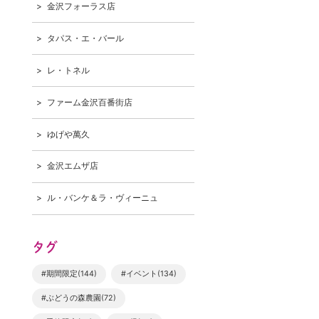
金沢フォーラス店
タパス・エ・バール
レ・トネル
ファーム金沢百番街店
ゆげや萬久
金沢エムザ店
ル・バンケ＆ラ・ヴィーニュ
タグ
#期間限定(144)
#イベント(134)
#ぶどうの森農園(72)