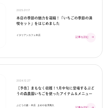
2025.01.17
本店の季節の魅力を凝縮！「いちごの季節の満
喫セット」をはじめました
イタリアンカフェ本店
記事を読む →
2024.12.27
［予告］まもなく収穫！1月中旬に登場するぶど
うの森農園いちごを使ったアイテム＆メニュー
ぶどうの森・本店
まめや金澤萬久
記事を読む →