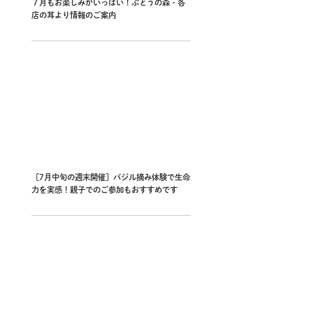
７月もお楽しみがいっぱい！ぶどうの森・各
店の耳より情報のご案内
［7月中旬の週末開催］バジル摘み体験で生命
力を実感！親子でのご参加もおすすめです