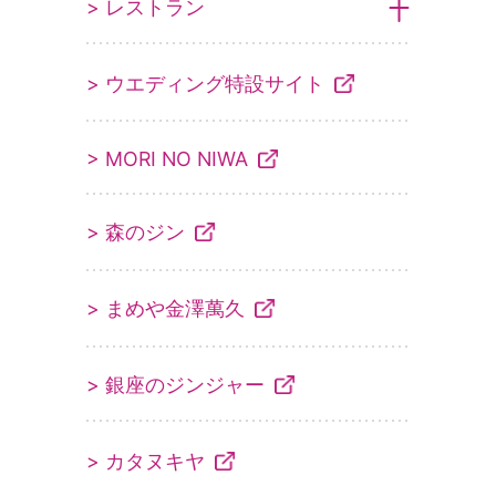
> レストラン
> ウエディング特設サイト
> MORI NO NIWA
> 森のジン
> まめや金澤萬久
> 銀座のジンジャー
> カタヌキヤ