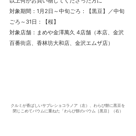
以上何かお買い物してくださった方に
対象期間：1月2日～中旬ごろ：【黒豆】／中旬
ごろ～31日：【桜】
対象店舗：まめや金澤萬久 4店舗（本店、金沢
百番街店、香林坊大和店、金沢エムザ店）
クルミが香ばしいサブレショコラノア（左）、わらび餅に黒豆を
閉じこめてバウムに重ねた「わらび餅のバウム［黒豆］（右）