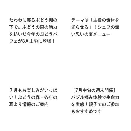
たわわに実るぶどう棚の
テーマは「主役の素材を
下で。ぶどうの森の魅力
光らせる」！シェフの熱
を紡いだ今年のぶどうパ
い思いの夏メニュー
フェが8月上旬に登場！
７月もお楽しみがいっぱ
［7月中旬の週末開催］
い！ぶどうの森・各店の
バジル摘み体験で生命力
耳より情報のご案内
を実感！親子でのご参加
もおすすめです