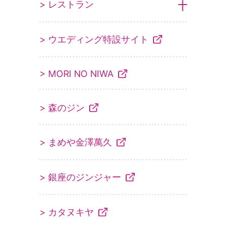
> レストラン
> ウエディング特設サイト
> MORI NO NIWA
> 森のジン
> まめや金澤萬久
> 銀座のジンジャー
> カタヌキヤ