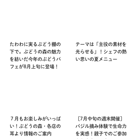
たわわに実るぶどう棚の
テーマは「主役の素材を
下で。ぶどうの森の魅力
光らせる」！シェフの熱
を紡いだ今年のぶどうパ
い思いの夏メニュー
フェが8月上旬に登場！
７月もお楽しみがいっぱ
［7月中旬の週末開催］
い！ぶどうの森・各店の
バジル摘み体験で生命力
耳より情報のご案内
を実感！親子でのご参加