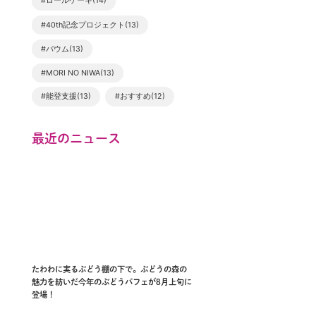
#ロールケーキ(14)
#40th記念プロジェクト(13)
#バウム(13)
#MORI NO NIWA(13)
#能登支援(13)
#おすすめ(12)
最近のニュース
たわわに実るぶどう棚の下で。ぶどうの森の
魅力を紡いだ今年のぶどうパフェが8月上旬に
登場！