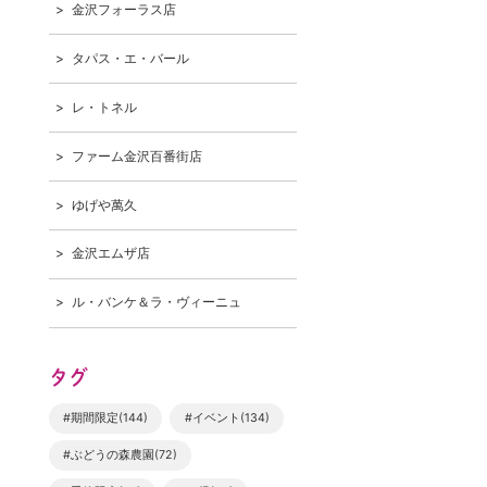
金沢フォーラス店
タパス・エ・バール
レ・トネル
ファーム金沢百番街店
ゆげや萬久
金沢エムザ店
ル・バンケ＆ラ・ヴィーニュ
タグ
#期間限定(144)
#イベント(134)
#ぶどうの森農園(72)