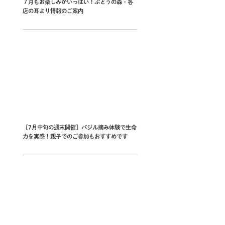
７月もお楽しみがいっぱい！ぶどうの森・各
店の耳より情報のご案内
［7月中旬の週末開催］バジル摘み体験で生命
力を実感！親子でのご参加もおすすめです